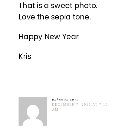
That is a sweet photo.
Love the sepia tone.
Happy New Year
Kris
unknown
says
DECEMBER 7, 2016 AT 7:15
AM