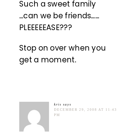
Such a sweet family
…can we be friends……
PLEEEEEASE???
Stop on over when you
get a moment.
kris
says
DECEMBER 29, 2008 AT 11:43
PM