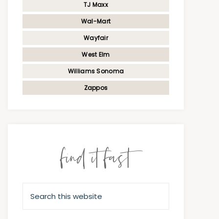
TJ Maxx
Wal-Mart
Wayfair
West Elm
Williams Sonoma
Zappos
find it fast