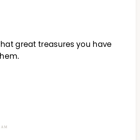
 what great treasures you have
 them.
2 AM