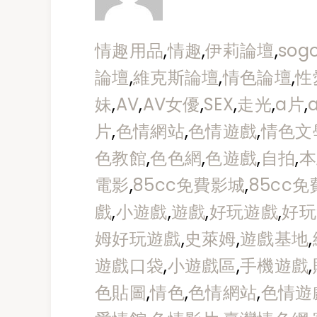
情趣用品
,
情趣
,
伊莉論壇
,
sog
論壇
,
維克斯論壇
,
情色論壇
,
性
妹
,
AV
,
AV女優
,
SEX
,
走光
,
a片
,
片
,
色情網站
,
色情遊戲
,
情色文
色教館
,
色色網
,
色遊戲
,
自拍
,
本
電影
,
85cc免費影城
,
85cc
戲
,
小遊戲
,
遊戲
,
好玩遊戲
,
好玩
姆好玩遊戲
,
史萊姆
,
遊戲基地
,
遊戲口袋
,
小遊戲區
,
手機遊戲
,
色貼圖
,
情色
,
色情網站
,
色情遊