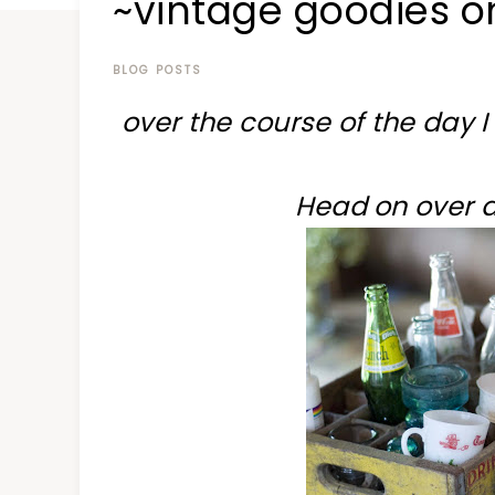
~vintage goodies o
at
a
time
BLOG POSTS
over the course of the day I 
Head on over 