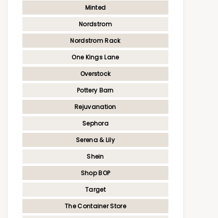
Minted
Nordstrom
Nordstrom Rack
One Kings Lane
Overstock
Pottery Barn
Rejuvanation
Sephora
Serena & Lily
Shein
Shop BOP
Target
The Container Store