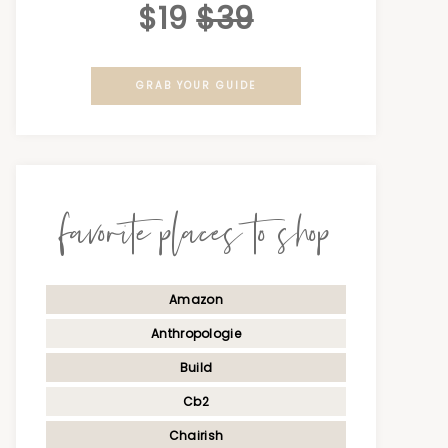
$19
$39
GRAB YOUR GUIDE
favorite places to shop
Amazon
Anthropologie
Build
Cb2
Chairish