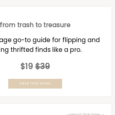
from trash to treasure
age go-to guide for flipping and
ing thrifted finds like a pro.
$19
$39
GRAB YOUR GUIDE
~almost that time~ »