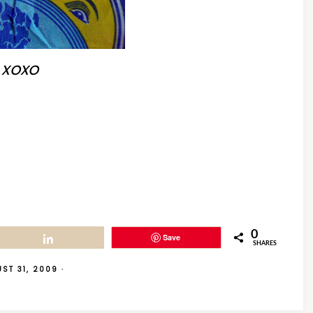
xoxo
0
Save
Share
SHARES
ST 31, 2009
·