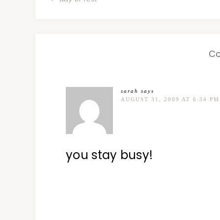
C
sarah
says
AUGUST 31, 2009 AT 6:34 PM
you stay busy!