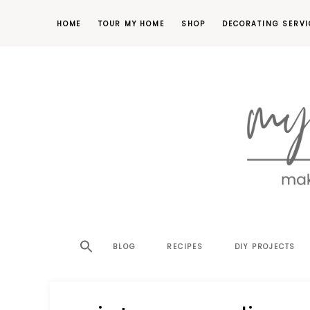
HOME
TOUR MY HOME
SHOP
DECORATING SERVI
making
MY
your
house
SW
BLOG
RECIPES
DIY PROJECTS
a
home,
SA
one
project