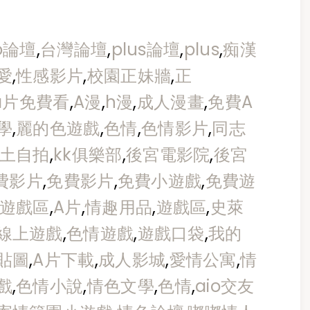
o論壇
,
台灣論壇
,
plus論壇
,
plus
,
痴漢
愛
,
性感影片
,
校園正妹牆
,
正
a片免費看
,
A漫
,
h漫
,
成人漫畫
,
免費A
學
,
麗的色遊戲
,
色情
,
色情影片
,
同志
土自拍
,
kk俱樂部
,
後宮電影院
,
後宮
免費影片
,
免費影片
,
免費小遊戲
,
免費遊
遊戲區
,
A片
,
情趣用品
,
遊戲區
,
史萊
線上遊戲
,
色情遊戲
,
遊戲口袋
,
我的
貼圖
,
A片下載
,
成人影城
,
愛情公寓
,
情
戲
,
色情小說
,
情色文學
,
色情
,
aio交友