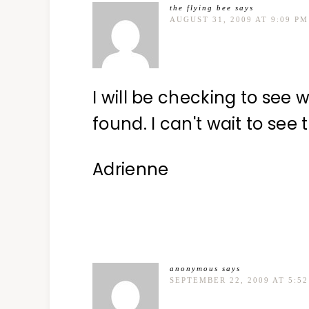
the flying bee
says
AUGUST 31, 2009 AT 9:09 PM
I will be checking to see
found. I can't wait to see
Adrienne
anonymous
says
SEPTEMBER 22, 2009 AT 5:5