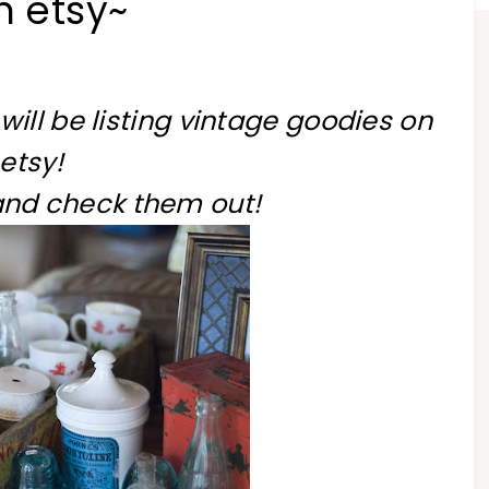
n etsy~
will be listing vintage goodies on
etsy!
and check them out!