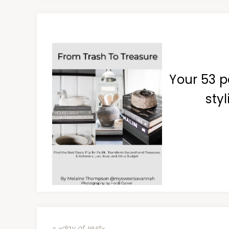
Your 53 p
styl
« ~day of rest~