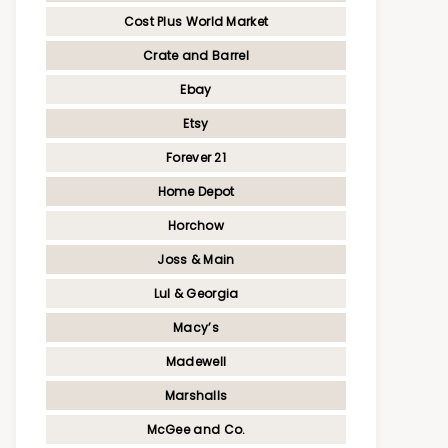
Cost Plus World Market
Crate and Barrel
Ebay
Etsy
Forever 21
Home Depot
Horchow
Joss & Main
Lul & Georgia
Macy’s
Madewell
Marshalls
McGee and Co.