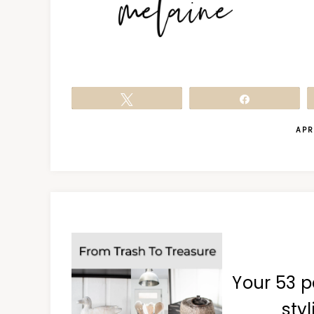
Tweet
Share
APR
Your 53 p
styl