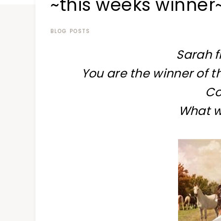
~this weeks winner
at
a
time
BLOG POSTS
Sarah 
You are the winner of 
Co
What wi