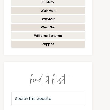
TJ Maxx
Wal-Mart
Wayfair
West Elm
Williams Sonoma
Zappos
find it fast