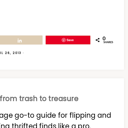
0
Save
Share
SHARES
IL 26, 2013
·
from trash to treasure
age go-to guide for flipping and
ing thrifted finds like a pro.