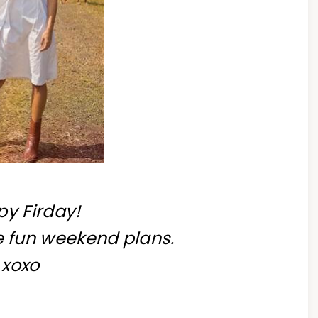
y Firday!
e fun weekend plans.
xoxo