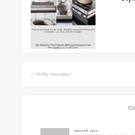
« ~thrifty thursday~
C
emoosh
says