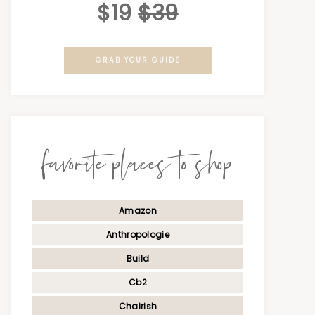
$19
$39
GRAB YOUR GUIDE
favorite places to shop
Amazon
Anthropologie
Build
Cb2
Chairish