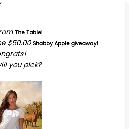
~
from
The Table!
the $50.00
Shabby Apple giveaway!
ngrats!
ll you pick?