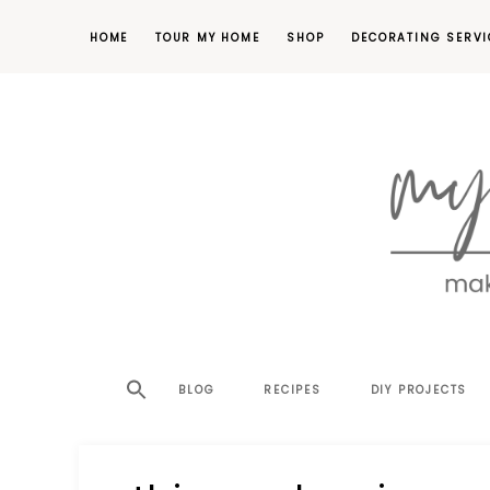
HOME
TOUR MY HOME
SHOP
DECORATING SERVI
making
MY
your
house
SW
BLOG
RECIPES
DIY PROJECTS
a
home,
SA
one
project