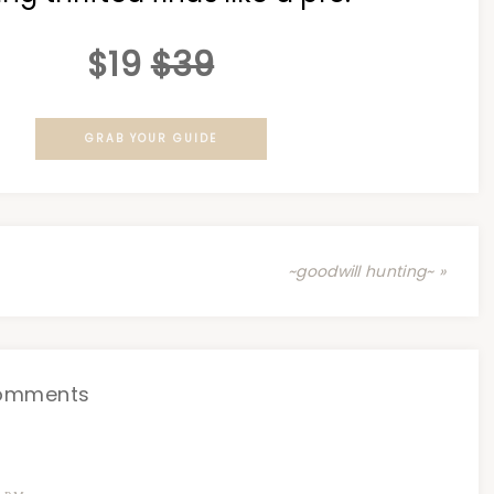
$19
$39
GRAB YOUR GUIDE
~goodwill hunting~ »
omments