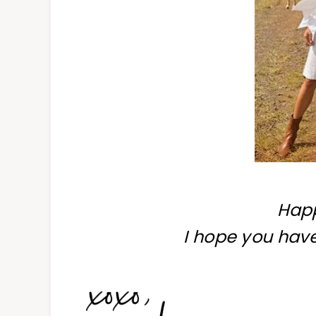
Happ
I hope you hav